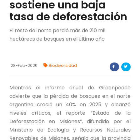
sostiene una baja
FORTALECIMIENTO DE RECURSOS
tasa de deforestación
ALIMENTICIOS
BIODIVERSIDAD Y ALIMENTACIÓN
El resto del norte perdió más de 210 mil
hectáreas de bosques en el último año
INVENTARIO DE LA BIODIVERSIDAD MISIONERA
investigadores
28-Feb-2026
Biodiversidad
FORMULARIO DE REGISTRO DE
INVESTIGADORES
Mientras el informe anual de Greenpeace
advierte que la pérdida de bosques en el norte
AUTORIZACIONES
argentino creció un 40% en 2025 y alcanzó
PROGRAMAS Y PROYECTOS
niveles críticos, el reporte “Estado de la
Deforestación en Misiones”, difundido por el
PROGRAMAS
Ministerio de Ecología y Recursos Naturales
Renovables de Misiones, señala que la provincia