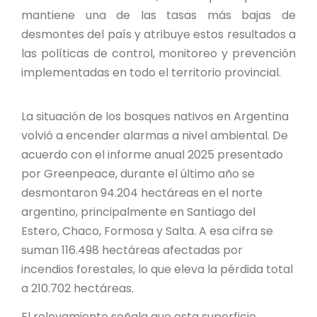
PROYECTO ÁGUILAS DE MISIONES
mantiene una de las tasas más bajas de
desmontes del país y atribuye estos resultados a
MONUMENTOS NATURALES
las políticas de control, monitoreo y prevención
implementadas en todo el territorio provincial.
REPOSITORIO
La situación de los bosques nativos en Argentina
CONTACTO
volvió a encender alarmas a nivel ambiental. De
acuerdo con el informe anual 2025 presentado
por Greenpeace, durante el último año se
desmontaron 94.204 hectáreas en el norte
argentino, principalmente en Santiago del
Estero, Chaco, Formosa y Salta. A esa cifra se
suman 116.498 hectáreas afectadas por
incendios forestales, lo que eleva la pérdida total
a 210.702 hectáreas.
El relevamiento señala que esta superficie