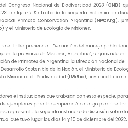
del Congreso Nacional de Biodiversidad 2023 (
CNB
) q
023, en Iguazú. Se trata de la segunda instancia de disc
ropical Primate Conservation Argentina (
NPCArg
), jun
o
) y el Ministerio de Ecología de Misiones.
 cabo el taller presencial “Evaluación del manejo poblaciona
o en la provincia de Misiones, Argentina”; organizado en
ción de Primates de Argentina, la Dirección Nacional de
Desarrollo Sostenible de la Nación, el Ministerio de Ecolo
tuto Misionero de Biodiversidad (
IMiBio
); cuyo auditorio se
gadores e instituciones que trabajan con esta especie, para
 de ejemplares para la recuperación a largo plazo de las
es, representa la segunda instancia de discusión sobre la
ual que tuvo lugar los días 14 y 15 de diciembre del 2022.