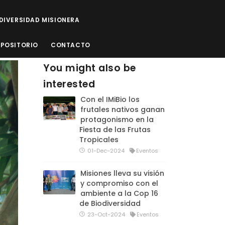
ODIVERSIDAD MISIONERA
EPOSITORIO
CONTACTO
You might also be
interested
Con el IMiBio los
frutales nativos ganan
protagonismo en la
Fiesta de las Frutas
Tropicales
01-Dec-2024
Eventos
Misiones lleva su visión
y compromiso con el
ambiente a la Cop 16
de Biodiversidad
23-Oct-2024
Eventos