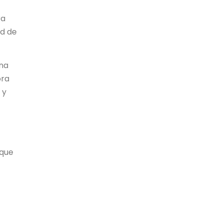
ra
ad de
ana
ora
 y
 que