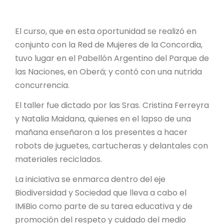
PROYECTO ÁGUILAS DE MISIONES
MONUMENTOS NATURALES
El curso, que en esta oportunidad se realizó en
conjunto con la Red de Mujeres de la Concordia,
tuvo lugar en el Pabellón Argentino del Parque de
REPOSITORIO
las Naciones, en Oberá; y contó con una nutrida
concurrencia.
CONTACTO
El taller fue dictado por las Sras. Cristina Ferreyra
y Natalia Maidana, quienes en el lapso de una
mañana enseñaron a los presentes a hacer
robots de juguetes, cartucheras y delantales con
materiales reciclados.
La iniciativa se enmarca dentro del eje
Biodiversidad y Sociedad que lleva a cabo el
IMiBio como parte de su tarea educativa y de
promoción del respeto y cuidado del medio