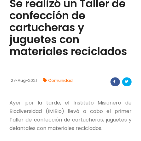
Se realizó un Taller de
FORTALECIMIENTO DE RECURSOS
confección de
ALIMENTICIOS
cartucheras y
BIODIVERSIDAD Y ALIMENTACIÓN
juguetes con
INVENTARIO DE LA BIODIVERSIDAD MISIONERA
materiales reciclados
investigadores
FORMULARIO DE REGISTRO DE
27-Aug-2021
Comunidad
INVESTIGADORES
AUTORIZACIONES
Ayer por la tarde, el Instituto Misionero de
Biodiversidad (IMiBio) llevó a cabo el primer
PROGRAMAS Y PROYECTOS
Taller de confección de cartucheras, juguetes y
delantales con materiales reciclados.
PROGRAMAS