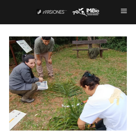
Institucional
CARTOGRAFÍA
DOCUMENTOS INSTITUCIONALES
EL IMIBIO
NOTICIAS
Productos y Servicios
RESGUARDO DE COLECCIONES
BIOBANCO