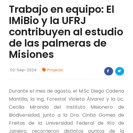
Trabajo en equipo: El
FORTALECIMIENTO DE RECURSOS
ALIMENTICIOS
IMiBio y la UFRJ
BIODIVERSIDAD Y ALIMENTACIÓN
contribuyen al estudio
de las palmeras de
INVENTARIO DE LA BIODIVERSIDAD MISIONERA
Misiones
investigadores
02-Sep-2024
Projects
FORMULARIO DE REGISTRO DE
INVESTIGADORES
Durante el mes de agosto, el M.Sc Diego Cadena
AUTORIZACIONES
Mantilla, la Ing. Forestal Violeta Álvarez y la Lic.
PROGRAMAS Y PROYECTOS
Cecilia Miranda del Instituto Misionero de
Biodiversidad, junto a la Dra. Cintia Gomes de
PROGRAMAS
Freitas de la Universidad Federal de Río de
Janeiro, recorrieron distintos puntos de la