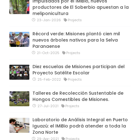
Impulsados por el IMiBio, nuevos
productores de El Soberbio apuestan a la
meliponicultura
23-Jan-2026
Projects
Récord verde: Misiones plantó cien mil
nuevos árboles nativos para la Selva
Paranaense
21-Oct-2025
Projects
Diez escuelas de Misiones participan del
Proyecto Satélite Escolar
25-Feb-2022
Projects
Talleres de Recolección Sustentable de
Hongos Comestibles de Misiones.
27-Jul-2021
Projects
Laboratorio de Análisis Integral en Puerto
Iguazú: el IMiBio podrá atender a toda la
Zona Norte
29-Apr-2021
Projects