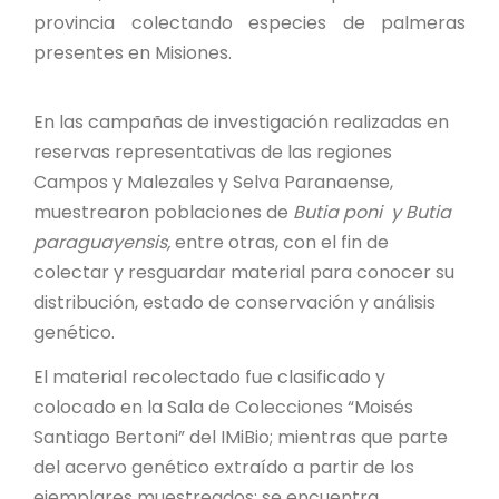
PROYECTO ÁGUILAS DE MISIONES
provincia colectando especies de palmeras
presentes en Misiones.
MONUMENTOS NATURALES
En las campañas de investigación realizadas en
REPOSITORIO
reservas representativas de las regiones
Campos y Malezales y Selva Paranaense,
CONTACTO
muestrearon poblaciones de
Butia poni y Butia
paraguayensis,
entre otras, con el fin de
colectar y resguardar material para conocer su
distribución, estado de conservación y análisis
genético.
El material recolectado fue clasificado y
colocado en la Sala de Colecciones “Moisés
Santiago Bertoni” del IMiBio; mientras que parte
del acervo genético extraído a partir de los
ejemplares muestreados; se encuentra