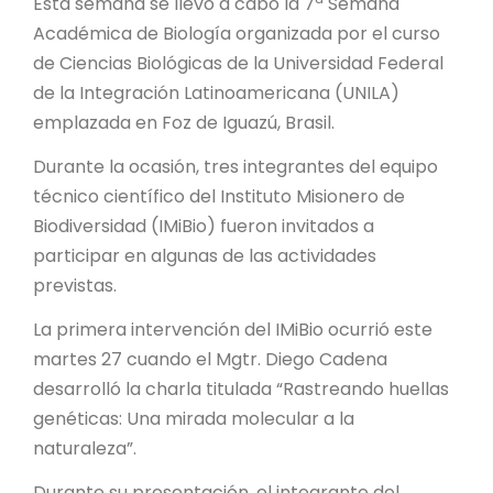
PROYECTO ÁGUILAS DE MISIONES
Esta semana se llevó a cabo la 7ª Semana
Académica de Biología organizada por el curso
MONUMENTOS NATURALES
de Ciencias Biológicas de la Universidad Federal
de la Integración Latinoamericana (UNILA)
emplazada en Foz de Iguazú, Brasil.
REPOSITORIO
Durante la ocasión, tres integrantes del equipo
técnico científico del Instituto Misionero de
CONTACTO
Biodiversidad (IMiBio) fueron invitados a
participar en algunas de las actividades
previstas.
La primera intervención del IMiBio ocurrió este
martes 27 cuando el Mgtr. Diego Cadena
desarrolló la charla titulada “Rastreando huellas
genéticas: Una mirada molecular a la
naturaleza”.
Durante su presentación, el integrante del