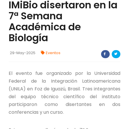
IMiBio disertaron en la
FORTALECIMIENTO DE RECURSOS
7ª Semana
ALIMENTICIOS
Académica de
BIODIVERSIDAD Y ALIMENTACIÓN
Biología
INVENTARIO DE LA BIODIVERSIDAD MISIONERA
29-May-2025
Eventos
Investigadores
FORMULARIO DE REGISTRO DE
El evento fue organizado por la Universidad
INVESTIGADORES
Federal de la Integración Latinoamericana
AUTORIZACIONES
(UNILA) en Foz de Iguazú, Brasil. Tres integrantes
del equipo técnico científico del instituto
PROGRAMAS Y PROYECTOS
participaron como disertantes en dos
conferencias y un curso.
PROGRAMAS