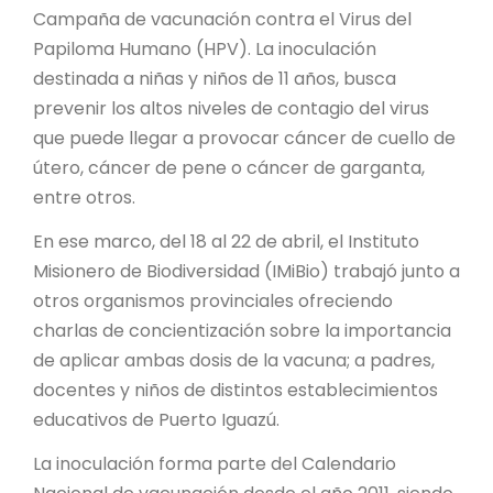
PROYECTO ÁGUILAS DE MISIONES
Campaña de vacunación contra el Virus del
Papiloma Humano (HPV). La inoculación
MONUMENTOS NATURALES
destinada a niñas y niños de 11 años, busca
prevenir los altos niveles de contagio del virus
REPOSITORIO
que puede llegar a provocar cáncer de cuello de
útero, cáncer de pene o cáncer de garganta,
entre otros.
CONTACTO
En ese marco, del 18 al 22 de abril, el Instituto
Misionero de Biodiversidad (IMiBio) trabajó junto a
otros organismos provinciales ofreciendo
charlas de concientización sobre la importancia
de aplicar ambas dosis de la vacuna; a padres,
docentes y niños de distintos establecimientos
educativos de Puerto Iguazú.
La inoculación forma parte del Calendario