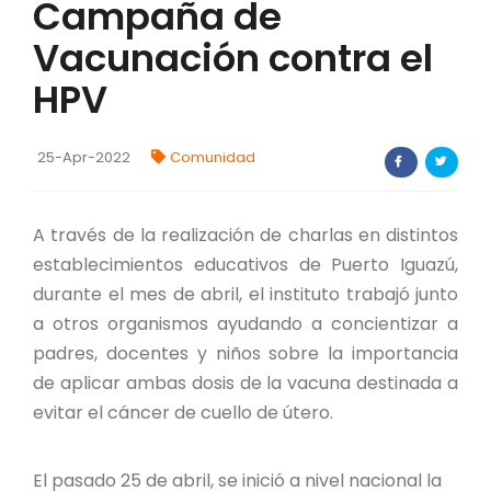
Campaña de
FORTALECIMIENTO DE RECURSOS
Vacunación contra el
ALIMENTICIOS
HPV
BIODIVERSIDAD Y ALIMENTACIÓN
INVENTARIO DE LA BIODIVERSIDAD MISIONERA
25-Apr-2022
Comunidad
investigadores
A través de la realización de charlas en distintos
establecimientos educativos de Puerto Iguazú,
FORMULARIO DE REGISTRO DE
INVESTIGADORES
durante el mes de abril, el instituto trabajó junto
a otros organismos ayudando a concientizar a
AUTORIZACIONES
padres, docentes y niños sobre la importancia
de aplicar ambas dosis de la vacuna destinada a
PROGRAMAS Y PROYECTOS
evitar el cáncer de cuello de útero.
PROGRAMAS
El pasado 25 de abril, se inició a nivel nacional la