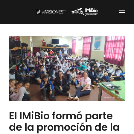
Institucional
CARTOGRAFÍA
DOCUMENTOS INSTITUCIONALES
EL IMIBIO
NOTICIAS
Productos y Servicios
El IMiBio formó parte
RESGUARDO DE COLECCIONES
de la promoción de la
BIOBANCO