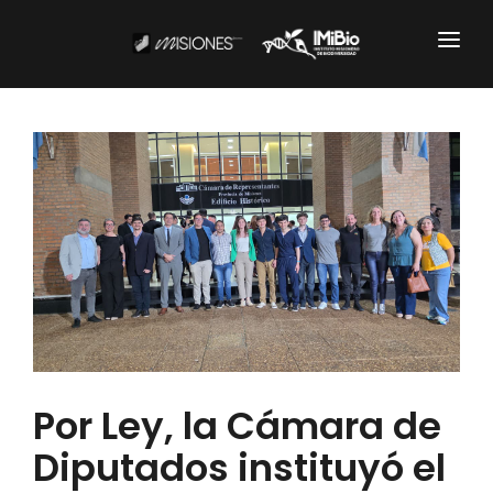
Institucional
CARTOGRAFÍA
DOCUMENTOS INSTITUCIONALES
EL IMIBIO
NOTICIAS
Productos y Servicios
Por Ley, la Cámara de
RESGUARDO DE COLECCIONES
Diputados instituyó el
BIOBANCO