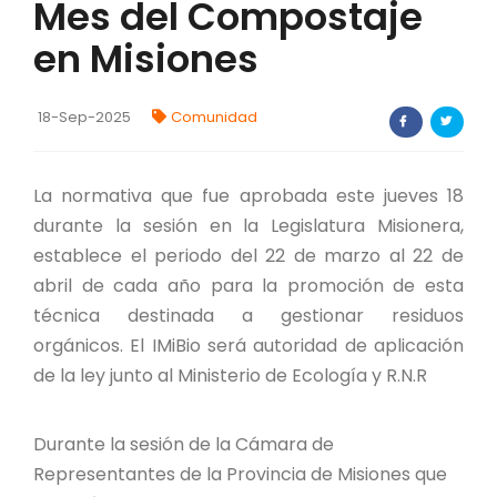
Mes del Compostaje
FORTALECIMIENTO DE RECURSOS
en Misiones
ALIMENTICIOS
BIODIVERSIDAD Y ALIMENTACIÓN
18-Sep-2025
Comunidad
INVENTARIO DE LA BIODIVERSIDAD MISIONERA
La normativa que fue aprobada este jueves 18
investigadores
durante la sesión en la Legislatura Misionera,
establece el periodo del 22 de marzo al 22 de
FORMULARIO DE REGISTRO DE
abril de cada año para la promoción de esta
INVESTIGADORES
técnica destinada a gestionar residuos
AUTORIZACIONES
orgánicos. El IMiBio será autoridad de aplicación
de la ley junto al Ministerio de Ecología y R.N.R
PROGRAMAS Y PROYECTOS
Durante la sesión de la Cámara de
PROGRAMAS
Representantes de la Provincia de Misiones que