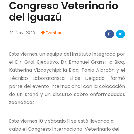
Congreso Veterinario
FORTALECIMIENTO DE RECURSOS
ALIMENTICIOS
del Iguazú
BIODIVERSIDAD Y ALIMENTACIÓN
10-Nov-2023
Eventos
INVENTARIO DE LA BIODIVERSIDAD MISIONERA
Este viernes, un equipo del instituto integrado por
investigadores
el Dir. Gral. Ejecutivo, Dr. Emanuel Grassi; la Bioq.
Katherina Vizcaychipi; la Bioq. Tania Alarcón y el
FORMULARIO DE REGISTRO DE
Técnico Laboratorista Elías Delgado; formó
INVESTIGADORES
parte del evento internacional con la colocación
AUTORIZACIONES
de un stand y un discurso sobre enfermedades
zoonóticas.
PROGRAMAS Y PROYECTOS
Este viernes 10 y sábado 11 se está llevando a
PROGRAMAS
cabo el Congreso Internacional Veterinario del