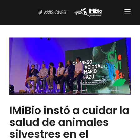
Institucional
CARTOGRAFÍA
DOCUMENTOS INSTITUCIONALES
EL IMIBIO
NOTICIAS
IMiBio instó a cuidar la
Productos y Servicios
salud de animales
RESGUARDO DE COLECCIONES
silvestres en el
BIOBANCO