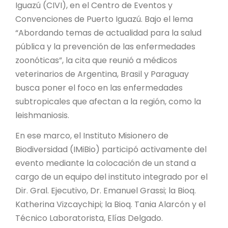
PROYECTO ÁGUILAS DE MISIONES
Iguazú (CIVI), en el Centro de Eventos y
Convenciones de Puerto Iguazú. Bajo el lema
MONUMENTOS NATURALES
“Abordando temas de actualidad para la salud
pública y la prevención de las enfermedades
zoonóticas”, la cita que reunió a médicos
REPOSITORIO
veterinarios de Argentina, Brasil y Paraguay
busca poner el foco en las enfermedades
CONTACTO
subtropicales que afectan a la región, como la
leishmaniosis.
En ese marco, el Instituto Misionero de
Biodiversidad (IMiBio) participó activamente del
evento mediante la colocación de un stand a
cargo de un equipo del instituto integrado por el
Dir. Gral. Ejecutivo, Dr. Emanuel Grassi; la Bioq.
Katherina Vizcaychipi; la Bioq. Tania Alarcón y el
Técnico Laboratorista, Elías Delgado.