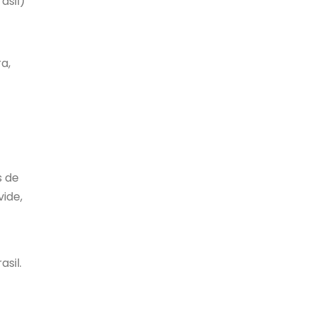
asil)
ra,
s de
vide,
asil.