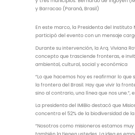
y tres municipios: Bernardo de Irigoyen (Mi
y Barracao (Paraná, Brasil)
En este marco, la Presidenta del Instituto M
participó del evento con un mensaje cargad
Durante su intervención, la Arq. Viviana R
concepto que trasciende fronteras, e inv
ambiental, cultural, social y económica
“Lo que hacemos hoy es reafirmar lo que 
la frontera del Brasil. Hay que vivir la fr
sino al contrario, una línea que nos une.”, 
La presidenta del IMiBio destacó que Misi
concentra el 52% de la biodiversidad de l
“Nosotros como misioneros estamos muy or
también la tienen ustedes. La idea es emp