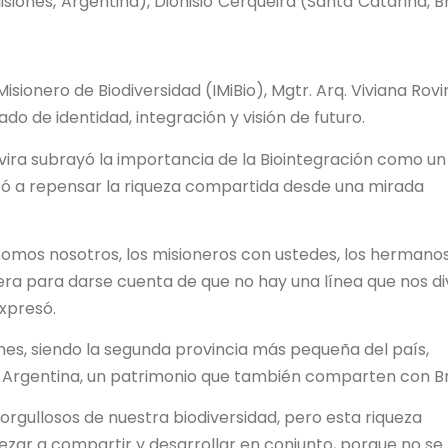
siones, Argentina), Dionisio Cerqueira (Santa Catarina, Br
isionero de Biodiversidad (IMiBio), Mgtr. Arq. Viviana Rovi
o de identidad, integración y visión de futuro.
ovira subrayó la importancia de la Biointegración como un
itó a repensar la riqueza compartida desde una mirada
somos nosotros, los misioneros con ustedes, los hermano
ontera para darse cuenta de que no hay una línea que nos di
expresó.
ones, siendo la segunda provincia más pequeña del país,
a Argentina, un patrimonio que también comparten con Br
gullosos de nuestra biodiversidad, pero esta riqueza
ezar a compartir y desarrollar en conjunto, porque no se