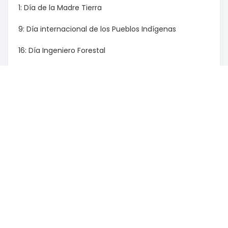
1: Día de la Madre Tierra
9: Día internacional de los Pueblos Indígenas
16: Día Ingeniero Forestal
17: Paso a la inmortalidad del Gral. San Martín
18: Día de la prevención de los Incendios Forestales
/ Día de las Infancias
29: Día Nacional de los Abogados / Día del Árbol
Mes Anterior
Mes Siguiente