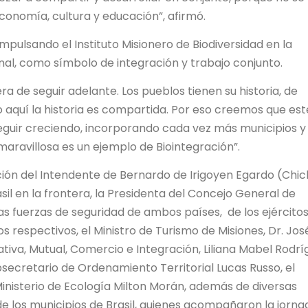
conomía, cultura y educación”, afirmó.
mpulsando el Instituto Misionero de Biodiversidad en la
nal, como símbolo de integración y trabajo conjunto.
ra de seguir adelante. Los pueblos tienen su historia, de
o aquí la historia es compartida. Por eso creemos que est
seguir creciendo, incorporando cada vez más municipios y
aravillosa es un ejemplo de Biointegración”.
ación del Intendente de Bernardo de Irigoyen Egardo (Chic
sil en la frontera, la Presidenta del Concejo General de
as fuerzas de seguridad de ambos países, de los ejército
s respectivos, el Ministro de Turismo de Misiones, Dr. Jos
tiva, Mutual, Comercio e Integración, Liliana Mabel Rodrí
bsecretario de Ordenamiento Territorial Lucas Russo, el
inisterio de Ecología Milton Morán, además de diversas
de los municipios de Brasil, quienes acompañaron la jorna