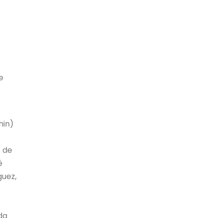
e
hin)
s de
é
guez,
da