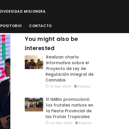
ODIVERSIDAD MISIONERA
EPOSITORIO
CONTACTO
You might also be
interested
Realizan charla
informativa sobre el
Proyecto de Ley de
Regulación Integral de
Cannabis
12-Dec-2024
Eventos
El IMiBio promocionó
los frutales nativos en
la Fiesta Provincial de
las Frutas Tropicales
04-Dec-2023
Eventos