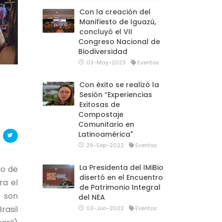
Con la creación del
Manifiesto de Iguazú,
concluyó el VII
Congreso Nacional de
Biodiversidad
03-May-2023
Eventos
Con éxito se realizó la
Sesión “Experiencias
Exitosas de
Compostaje
Comunitario en
Latinoamérica"
29-Sep-2022
Eventos
La Presidenta del IMiBio
do de
disertó en el Encuentro
ra el
de Patrimonio Integral
s son
del NEA
rasil
03-Jun-2022
Eventos