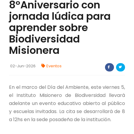
8ºAniversario con
FORTALECIMIENTO DE RECURSOS
jornada lúdica para
ALIMENTICIOS
aprender sobre
BIODIVERSIDAD Y ALIMENTACIÓN
Biodiversidad
INVENTARIO DE LA BIODIVERSIDAD MISIONERA
Misionera
investigadores
02-Jun-2026
Eventos
FORMULARIO DE REGISTRO DE
INVESTIGADORES
En el marco del Día del Ambiente, este viernes 5,
AUTORIZACIONES
el Instituto Misionero de Biodiversidad llevará
adelante un evento educativo abierto al público
PROGRAMAS Y PROYECTOS
y escuelas invitadas. La cita se desarrollará de 8
a 12hs en la sede posadeña de la institución.
PROGRAMAS